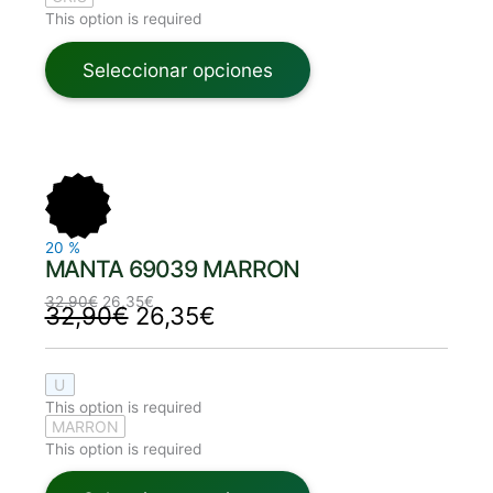
This option is required
Seleccionar opciones
El
El
El
El
precio
precio
precio
precio
original
actual
original
actual
era:
es:
era:
es:
32,90€.
26,35€.
32,90€.
26,35€.
20
%
MANTA 69039 MARRON
32,90
€
26,35
€
32,90
€
26,35
€
U
This option is required
MARRON
This option is required