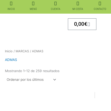
Ordenado
Ir
por
los
al
INICIO
MENÚ
CUENTA
MI CESTA
CONTACTO
últimos
contenido
Carrito
0,00
€
Inicio
/
MARCAS
/ ADMAS
ADMAS
Mostrando 1–12 de 259 resultados
El
El
El
El