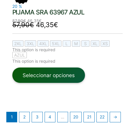
20
%
PIJAMA SRA 63967 AZUL
57,90
€
46,35
€
57,90
€
46,35
€
2XL
3XL
4XL
5XL
L
M
S
XL
XS
This option is required
AZUL
This option is required
Seleccionar opciones
1
2
3
4
…
20
21
22
→