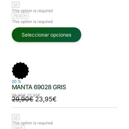
U
This option is required
PEACH
This option is required
Seleccionar opciones
El
El
El
El
precio
precio
precio
precio
original
actual
original
actual
era:
es:
era:
es:
29,90€.
23,95€.
29,90€.
23,95€.
20
%
MANTA 69028 GRIS
29,90
€
23,95
€
29,90
€
23,95
€
U
This option is required
GRIS