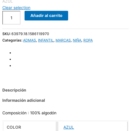
AZUL
Clear selection
Añadir al carrito
SKU:
63979.18.1586119970
Categorías:
ADMAS
,
INFANTIL
,
MARCAS
,
NIÑA
,
ROPA
Descripción
Información adicional
Composición : 100% algodón
COLOR
AZUL