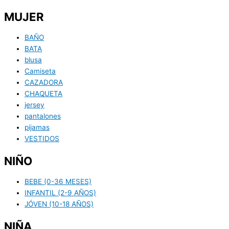
MUJER
BAÑO
BATA
blusa
Camiseta
CAZADORA
CHAQUETA
jersey
pantalones
pijamas
VESTIDOS
NIÑO
BEBE (0-36 MESES)
INFANTIL (2-9 AÑOS)
JÓVEN (10-18 AÑOS)
NIÑA