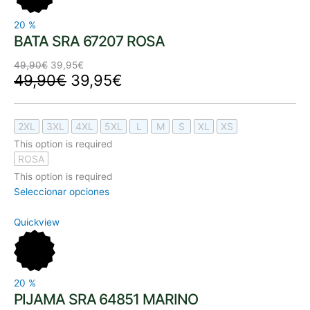
20
%
BATA SRA 67207 ROSA
49,90
€
39,95
€
49,90
€
39,95
€
2XL
3XL
4XL
5XL
L
M
S
XL
XS
This option is required
ROSA
This option is required
Seleccionar opciones
Quickview
20
%
PIJAMA SRA 64851 MARINO