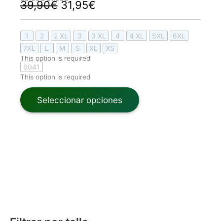
39,90
€
31,95
€
1
2
2 XL
3
3 XL
4
4 XL
5XL
6XL
7XL
L
M
S
XL
XS
This option is required
6041
This option is required
Seleccionar opciones