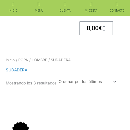
Ordenado
Ir
por
los
al
INICIO
MENÚ
CUENTA
MI CESTA
CONTACTO
últimos
contenido
Carrito
0,00
€
Inicio
/
ROPA
/
HOMBRE
/ SUDADERA
SUDADERA
Mostrando los 3 resultados
El
El
El
El
precio
precio
precio
precio
original
actual
original
actual
era:
es:
era:
es: