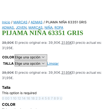
Inicio
/
MARCAS
/
ADMAS
/ PIJAMA NIÑA 63351 GRIS
ADMAS
,
JOVEN
,
MARCAS
,
NIÑA
,
ROPA
PIJAMA NIÑA 63351 GRIS
39,90
€
El precio original era: 39,90€.
31,95
€
El precio actual es:
31,95€.
COLOR
TALLA
Limpiar
39,90
€
El precio original era: 39,90€.
31,95
€
El precio actual es:
31,95€.
Talla
This option is required
0
00
1
10
12
14
16
18
2
3
4
5
6
7
8
9
U
COLOR