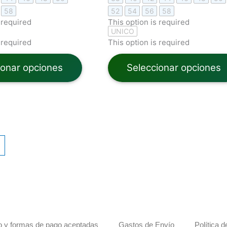
58
52
54
56
58
 required
This option is required
UNICO
 required
This option is required
ionar opciones
Seleccionar opciones
 y formas de pago aceptadas
Gastos de Envío
Política 