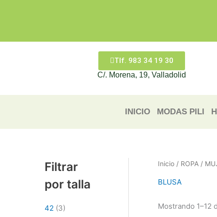
Ir
al
contenido
Tlf. 983 34 19 30
C/. Morena, 19, Valladolid
INICIO
MODAS PILI
H
Filtrar
Inicio
/
ROPA
/
MU
por talla
BLUSA
Mostrando 1–12 d
42
(3)