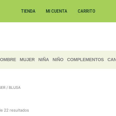
Ordenado
por
los
TIENDA
MI CUENTA
CARRITO
últimos
OMBRE
MUJER
NIÑA
NIÑO
COMPLEMENTOS
CAN
JER
/ BLUSA
e 22 resultados