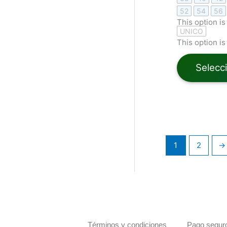
52
54
56
This option is
UNICO
This option is
Selecc
1
2
→
Términos y condiciones
Pago seguro