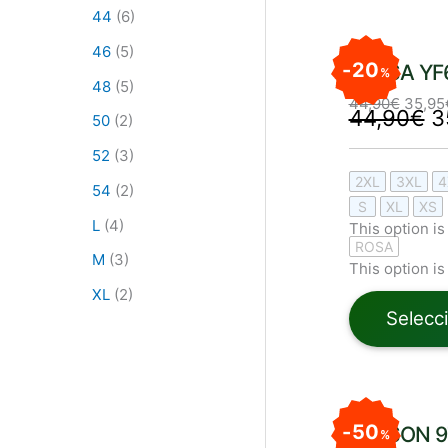
44
(6)
El
El
p
46
(5)
precio
or
origin
20
BLUSA YF
%
e
era:
48
(5)
4
44,90
44,90
€
35,95
44,90
€
3
50
(2)
52
(3)
2XL
3XL
4
54
(2)
S
XL
XS
L
(4)
This option is
ROSA
M
(3)
This option is
XL
(2)
Selecc
El
El
p
precio
or
origina
50
BLUSON 9
%
er
era: