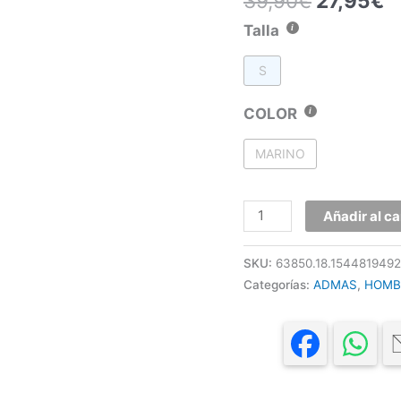
39,90
€
27,95
€
Talla
S
COLOR
MARINO
Añadir al ca
SKU:
63850.18.1544819492
Categorías:
ADMAS
,
HOMB