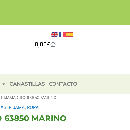
Carrito
0,00
€
CANASTILLAS
CONTACTO
 PIJAMA CRO 63850 MARINO
recio
CAS
,
PIJAMA
,
ROPA
ctual
O 63850 MARINO
s:
7,95€.