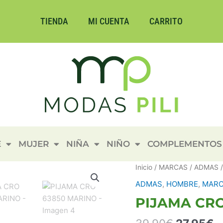
TIENDA
MI CUENTA
CARRITO
E
MUJER
NIÑA
NIÑO
COMPLEMENTOS
El
El
PIJAMA
Inicio
/
MARCAS
/
ADMAS
/
precio
p
CRO
ADMAS
,
HOMBRE
,
MAR
original
a
63850
PIJAMA CR
era:
e
MARINO
39,90€.
2
cantidad