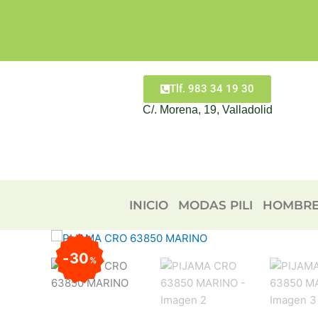
Ir
al
contenido
Tlf. 983 34 19 30
C/. Morena, 19, Valladolid
INICIO
MODAS PILI
HOMBR
30
%