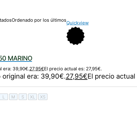
tados
Ordenado por los últimos
Quickview
50 MARINO
al era: 39,90€.
27,95
€
El precio actual es: 27,95€.
o original era: 39,90€.
27,95
€
El precio actual
L
M
S
XL
XS