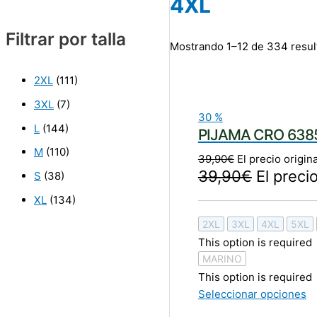
4XL
Filtrar por talla
Mostrando 1–12 de 334 resul
2XL
(111)
3XL
(7)
30
%
L
(144)
PIJAMA CRO 638
M
(110)
39,90
€
El precio origin
39,90
€
El preci
S
(38)
XL
(134)
2XL
3XL
4XL
5XL
This option is required
MARINO
This option is required
Seleccionar opciones