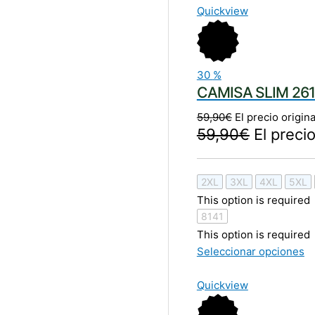
Quickview
30
%
CAMISA SLIM 261
59,90
€
El precio origina
59,90
€
El precio
2XL
3XL
4XL
5XL
This option is required
8141
This option is required
Seleccionar opciones
Quickview