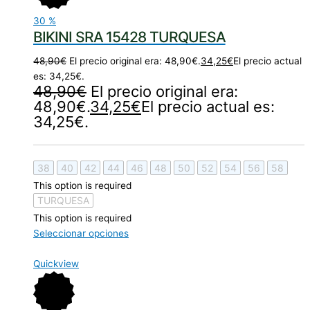
30
%
BIKINI SRA 15428 TURQUESA
48,90
€
El precio original era: 48,90€.
34,25
€
El precio actual
es: 34,25€.
48,90
€
El precio original era:
48,90€.
34,25
€
El precio actual es:
34,25€.
38
40
42
44
46
48
50
52
54
56
58
This option is required
TURQUESA
This option is required
Seleccionar opciones
Quickview