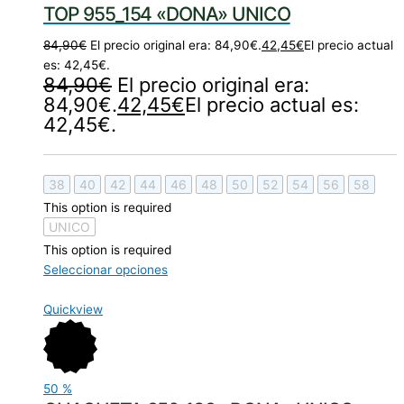
TOP 955_154 «DONA» UNICO
84,90
€
El precio original era: 84,90€.
42,45
€
El precio actual
es: 42,45€.
84,90
€
El precio original era:
84,90€.
42,45
€
El precio actual es:
42,45€.
38
40
42
44
46
48
50
52
54
56
58
This option is required
UNICO
This option is required
Seleccionar opciones
Quickview
50
%