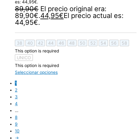
es: 44,95€.
89,90
€
El precio original era:
89,90€.
44,95
€
El precio actual es:
44,95€.
38
40
42
44
46
48
50
52
54
56
58
This option is required
UNICO
This option is required
Seleccionar opciones
1
2
3
4
…
8
9
10
→