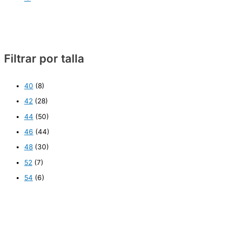
Filtrar por talla
40
(8)
42
(28)
44
(50)
46
(44)
48
(30)
52
(7)
54
(6)