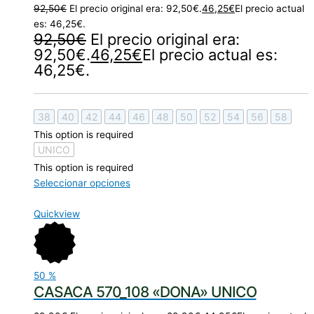
92,50
€
El precio original era: 92,50€.
46,25
€
El precio actual
es: 46,25€.
92,50
€
El precio original era:
92,50€.
46,25
€
El precio actual es:
46,25€.
38
40
42
44
46
48
50
52
54
56
58
This option is required
UNICO
This option is required
Seleccionar opciones
Quickview
50
%
CASACA 570_108 «DONA» UNICO