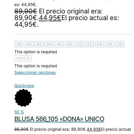
es: 44,95€.
89,90
€
El precio original era:
89,90€.
44,95
€
El precio actual es:
44,95€.
38
40
42
44
46
48
50
52
54
56
58
This option is required
UNICO
This option is required
Seleccionar opciones
Quickview
50
%
BLUSA 566_105 «DONA» UNICO
89,90
€
El precio original era: 89,90€.
44,95
€
El precio actual