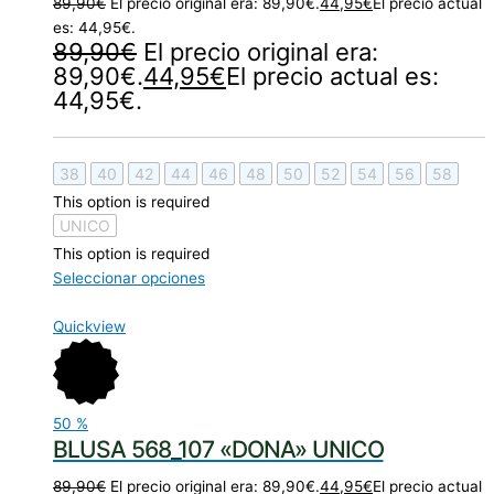
89,90
€
El precio original era: 89,90€.
44,95
€
El precio actual
es: 44,95€.
89,90
€
El precio original era:
89,90€.
44,95
€
El precio actual es:
44,95€.
38
40
42
44
46
48
50
52
54
56
58
This option is required
UNICO
This option is required
Seleccionar opciones
Quickview
50
%
BLUSA 568_107 «DONA» UNICO
89,90
€
El precio original era: 89,90€.
44,95
€
El precio actual