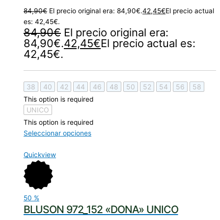
84,90
€
El precio original era: 84,90€.
42,45
€
El precio actual
es: 42,45€.
84,90
€
El precio original era:
84,90€.
42,45
€
El precio actual es:
42,45€.
38
40
42
44
46
48
50
52
54
56
58
This option is required
UNICO
This option is required
Seleccionar opciones
Quickview
50
%
BLUSON 972_152 «DONA» UNICO