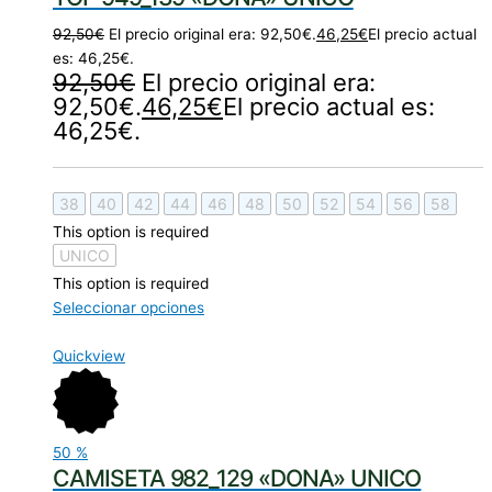
92,50
€
El precio original era: 92,50€.
46,25
€
El precio actual
es: 46,25€.
92,50
€
El precio original era:
92,50€.
46,25
€
El precio actual es:
46,25€.
38
40
42
44
46
48
50
52
54
56
58
This option is required
UNICO
This option is required
Seleccionar opciones
Quickview
50
%
CAMISETA 982_129 «DONA» UNICO