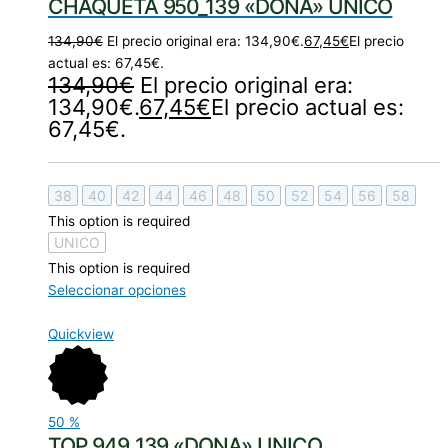
CHAQUETA 950_139 «DONA» UNICO
134,90
€
El precio original era: 134,90€.
67,45
€
El precio
actual es: 67,45€.
134,90
€
El precio original era:
134,90€.
67,45
€
El precio actual es:
67,45€.
38
40
42
44
46
48
50
52
54
56
58
This option is required
UNICO
This option is required
Seleccionar opciones
Quickview
50
%
TOP 949_139 «DONA» UNICO