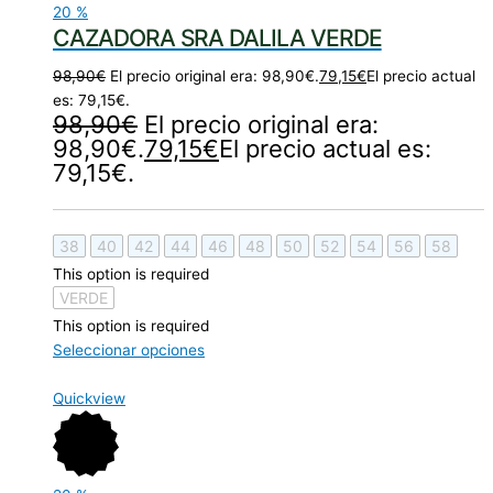
20
%
CAZADORA SRA DALILA VERDE
98,90
€
El precio original era: 98,90€.
79,15
€
El precio actual
es: 79,15€.
98,90
€
El precio original era:
98,90€.
79,15
€
El precio actual es:
79,15€.
38
40
42
44
46
48
50
52
54
56
58
This option is required
VERDE
This option is required
Seleccionar opciones
Quickview