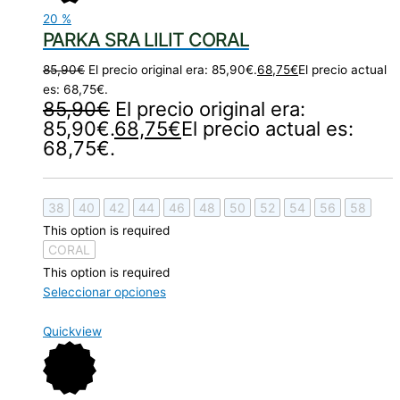
20
%
PARKA SRA LILIT CORAL
85,90
€
El precio original era: 85,90€.
68,75
€
El precio actual
es: 68,75€.
85,90
€
El precio original era:
85,90€.
68,75
€
El precio actual es:
68,75€.
38
40
42
44
46
48
50
52
54
56
58
This option is required
CORAL
This option is required
Seleccionar opciones
Quickview