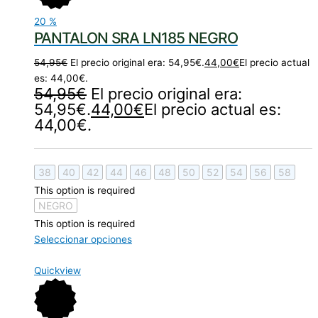
20
%
PANTALON SRA LN185 NEGRO
54,95
€
El precio original era: 54,95€.
44,00
€
El precio actual
es: 44,00€.
54,95
€
El precio original era:
54,95€.
44,00
€
El precio actual es:
44,00€.
38
40
42
44
46
48
50
52
54
56
58
This option is required
NEGRO
This option is required
Seleccionar opciones
Quickview