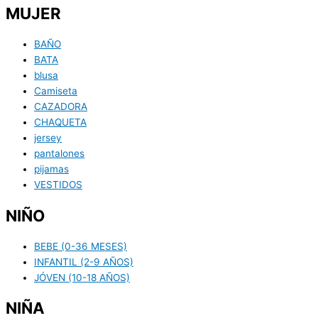
MUJER
BAÑO
BATA
blusa
Camiseta
CAZADORA
CHAQUETA
jersey
pantalones
pijamas
VESTIDOS
NIÑO
BEBE (0-36 MESES)
INFANTIL (2-9 AÑOS)
JÓVEN (10-18 AÑOS)
NIÑA