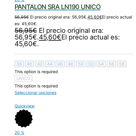
PANTALON SRA LN190 UNICO
56,95
€
El precio original era: 56,95€.
45,60
€
El precio actual
es: 45,60€.
56,95
€
El precio original era:
56,95€.
45,60
€
El precio actual es:
45,60€.
38
40
42
44
46
48
50
52
54
56
58
This option is required
UNICO
This option is required
Seleccionar opciones
Quickview
20
%