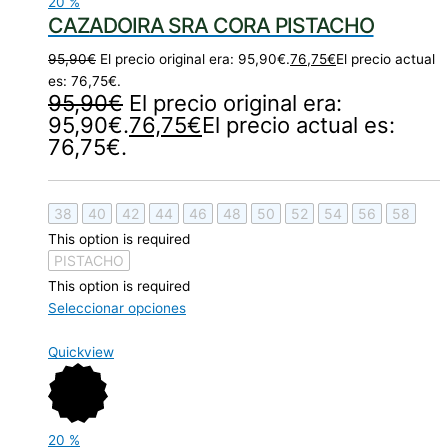
20
%
CAZADOIRA SRA CORA PISTACHO
95,90
€
El precio original era: 95,90€.
76,75
€
El precio actual
es: 76,75€.
95,90
€
El precio original era:
95,90€.
76,75
€
El precio actual es:
76,75€.
38
40
42
44
46
48
50
52
54
56
58
This option is required
PISTACHO
This option is required
Seleccionar opciones
Quickview
20
%