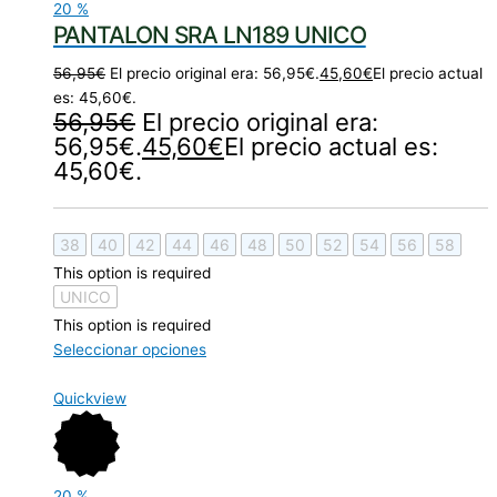
20
%
PANTALON SRA LN189 UNICO
56,95
€
El precio original era: 56,95€.
45,60
€
El precio actual
es: 45,60€.
56,95
€
El precio original era:
56,95€.
45,60
€
El precio actual es:
45,60€.
38
40
42
44
46
48
50
52
54
56
58
This option is required
UNICO
This option is required
Seleccionar opciones
Quickview
20
%