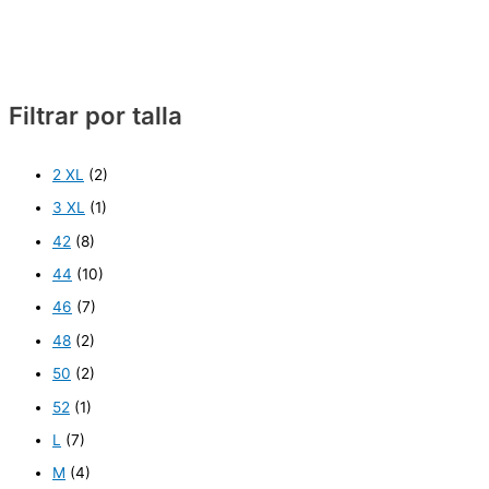
Filtrar por talla
2 XL
(2)
3 XL
(1)
42
(8)
44
(10)
46
(7)
48
(2)
50
(2)
52
(1)
L
(7)
M
(4)