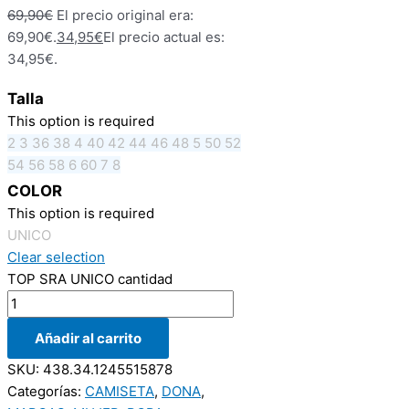
69,90
€
El precio original era:
69,90€.
34,95
€
El precio actual es:
34,95€.
Talla
This option is required
2
3
36
38
4
40
42
44
46
48
5
50
52
54
56
58
6
60
7
8
COLOR
This option is required
UNICO
Clear selection
TOP SRA UNICO cantidad
Añadir al carrito
SKU:
438.34.1245515878
Categorías:
CAMISETA
,
DONA
,