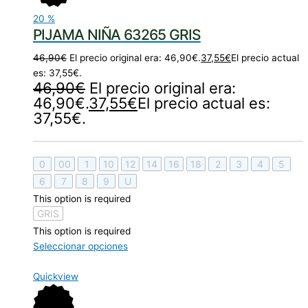
20
%
PIJAMA NIÑA 63265 GRIS
46,90
€
El precio original era: 46,90€.
37,55
€
El precio actual
es: 37,55€.
46,90
€
El precio original era:
46,90€.
37,55
€
El precio actual es:
37,55€.
0
00
1
10
12
14
16
18
2
3
4
5
6
7
8
9
U
This option is required
GRIS
This option is required
Seleccionar opciones
Quickview