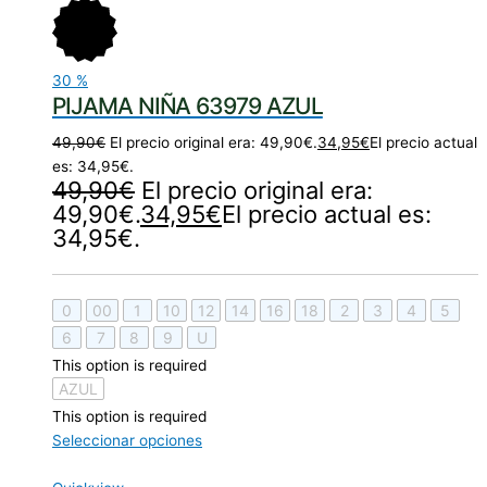
30
%
PIJAMA NIÑA 63979 AZUL
49,90
€
El precio original era: 49,90€.
34,95
€
El precio actual
es: 34,95€.
49,90
€
El precio original era:
49,90€.
34,95
€
El precio actual es:
34,95€.
0
00
1
10
12
14
16
18
2
3
4
5
6
7
8
9
U
This option is required
AZUL
This option is required
Seleccionar opciones