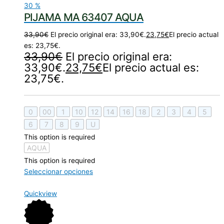
30
%
PIJAMA MA 63407 AQUA
33,90
€
El precio original era: 33,90€.
23,75
€
El precio actual
es: 23,75€.
33,90
€
El precio original era:
33,90€.
23,75
€
El precio actual es:
23,75€.
0
00
1
10
12
14
16
18
2
3
4
5
6
7
8
9
U
This option is required
AQUA
This option is required
Seleccionar opciones
Quickview