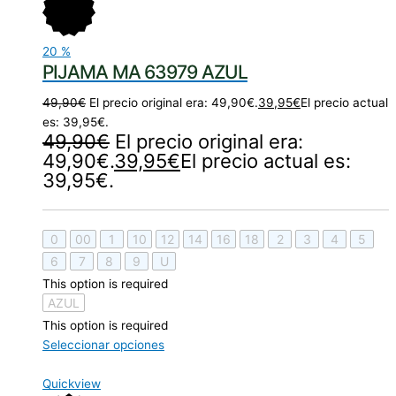
20
%
PIJAMA MA 63979 AZUL
49,90
€
El precio original era: 49,90€.
39,95
€
El precio actual
es: 39,95€.
49,90
€
El precio original era:
49,90€.
39,95
€
El precio actual es:
39,95€.
0
00
1
10
12
14
16
18
2
3
4
5
6
7
8
9
U
This option is required
AZUL
This option is required
Seleccionar opciones
Quickview