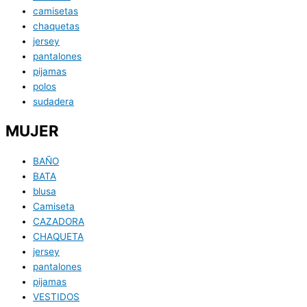
camisetas
chaquetas
jersey
pantalones
pijamas
polos
sudadera
MUJER
BAÑO
BATA
blusa
Camiseta
CAZADORA
CHAQUETA
jersey
pantalones
pijamas
VESTIDOS