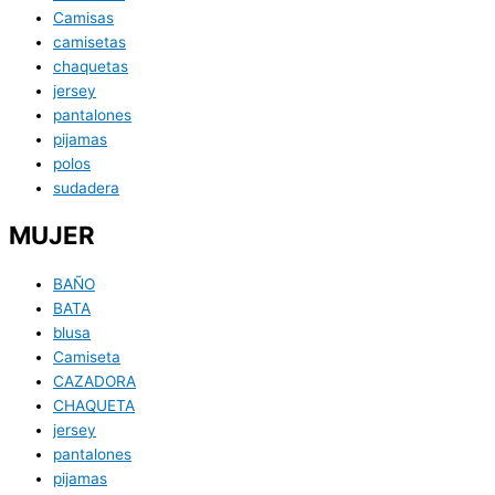
Camisas
camisetas
chaquetas
jersey
pantalones
pijamas
polos
sudadera
MUJER
BAÑO
BATA
blusa
Camiseta
CAZADORA
CHAQUETA
jersey
pantalones
pijamas