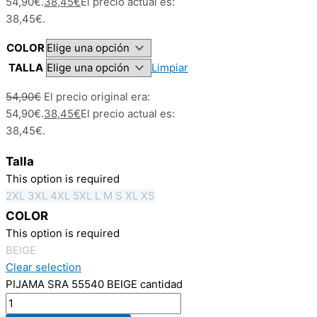
54,90€.
38,45
€
El precio actual es:
38,45€.
COLOR
TALLA
Limpiar
54,90
€
El precio original era:
54,90€.
38,45
€
El precio actual es:
38,45€.
Talla
This option is required
2XL
3XL
4XL
5XL
L
M
S
XL
XS
COLOR
This option is required
BEIGE
Clear selection
PIJAMA SRA 55540 BEIGE cantidad