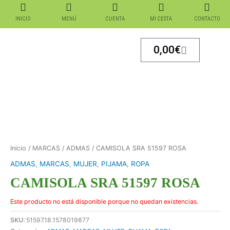
Ir
al
INICIO
MENÚ
CUENTA
MI CESTA
CONTACTO
contenido
Carrito
0,00
€
Inicio
/
MARCAS
/
ADMAS
/ CAMISOLA SRA 51597 ROSA
ADMAS
,
MARCAS
,
MUJER
,
PIJAMA
,
ROPA
CAMISOLA SRA 51597 ROSA
Este producto no está disponible porque no quedan existencias.
SKU:
51597.18.1578019877