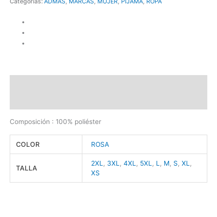
Categorías:
ADMAS
,
MARCAS
,
MUJER
,
PIJAMA
,
ROPA
Descripción
Información adicional
Composición : 100% poliéster
COLOR
ROSA
2XL
,
3XL
,
4XL
,
5XL
,
L
,
M
,
S
,
XL
,
TALLA
XS