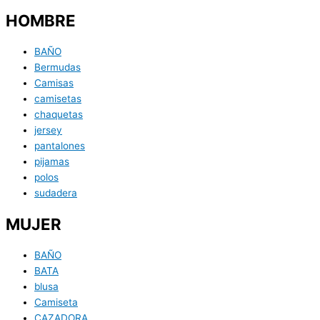
HOMBRE
BAÑO
Bermudas
Camisas
camisetas
chaquetas
jersey
pantalones
pijamas
polos
sudadera
MUJER
BAÑO
BATA
blusa
Camiseta
CAZADORA