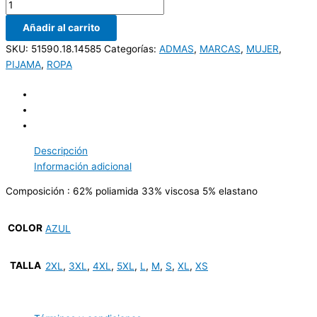
Añadir al carrito
SKU:
51590.18.14585
Categorías:
ADMAS
,
MARCAS
,
MUJER
,
PIJAMA
,
ROPA
Descripción
Información adicional
Composición : 62% poliamida 33% viscosa 5% elastano
COLOR
AZUL
TALLA
2XL
,
3XL
,
4XL
,
5XL
,
L
,
M
,
S
,
XL
,
XS