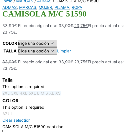
Inicio
/
MARCAS
/
ADMAS
/ CAMISOLA M/C 51590
ADMAS
,
MARCAS
,
MUJER
,
PIJAMA
,
ROPA
CAMISOLA M/C 51590
33,90
€
El precio original era: 33,90€.
23,75
€
El precio actual es:
23,75€.
COLOR
TALLA
Limpiar
33,90
€
El precio original era: 33,90€.
23,75
€
El precio actual es:
23,75€.
Talla
This option is required
2XL
3XL
4XL
5XL
L
M
S
XL
XS
COLOR
This option is required
AZUL
Clear selection
CAMISOLA M/C 51590 cantidad