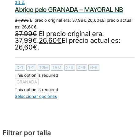
30
%
Abrigo pelo GRANADA – MAYORAL NB
37,99
€
El precio original era: 37,99€.
26,60
€
El precio actual
es: 26,60€.
37,99
€
El precio original era:
37,99€.
26,60
€
El precio actual es:
26,60€.
0-1
1-2
12M
18M
2-4
4-6
6-9
This option is required
GRANADA
This option is required
Seleccionar opciones
Filtrar por talla