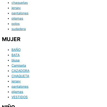
chaquetas
jersey
pantalones
pijamas
polos
sudadera
MUJER
BAÑO
BATA
blusa
Camiseta
CAZADORA
CHAQUETA
jersey
pantalones
pijamas
VESTIDOS