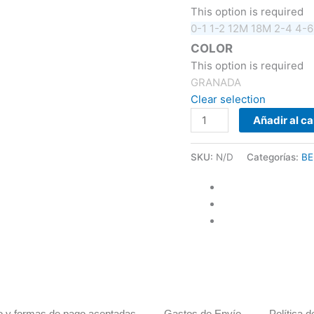
This option is required
0-1
1-2
12M
18M
2-4
4-
COLOR
This option is required
GRANADA
Clear selection
Añadir al ca
SKU:
N/D
Categorías:
BE
 y formas de pago aceptadas
Gastos de Envío
Política 