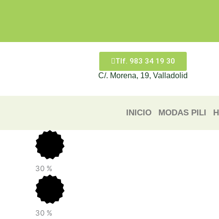
Ir
al
contenido
Tlf. 983 34 19 30
C/. Morena, 19, Valladolid
INICIO
MODAS PILI
H
30
%
30
%