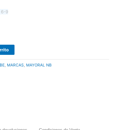
6
6-9
rrito
BE
,
MARCAS
,
MAYORAL NB
de devoluciones
Condiciones de Venta