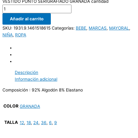
VESTIDO PUNTO SERIGRAFIADO GRANADA cantidad
Añadir al carrito
SKU:
1931.9.1461518615
Categorías:
BEBE
,
MARCAS
,
MAYORAL
,
NIÑA
,
ROPA
Descripción
Información adicional
Composición : 92% Algodón 8% Elastano
COLOR
GRANADA
TALLA
12
,
18
,
24
,
36
,
6
,
9