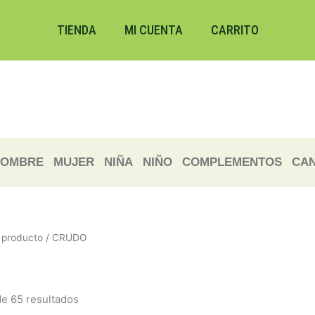
Ordenado
por
los
TIENDA
MI CUENTA
CARRITO
últimos
OMBRE
MUJER
NIÑA
NIÑO
COMPLEMENTOS
CAN
 producto / CRUDO
e 65 resultados