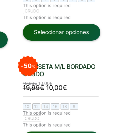
This option is required
CRUDO
This option is required
Seleccionar opciones
El
El
El
El
precio
precio
precio
precio
original
actual
original
actual
50
CAMISETA M/L BORDADO
%
era:
es:
era:
es:
19,99€.
10,00€.
CRUDO
19,99€.
10,00€.
19,99
€
10,00
€
19,99
€
10,00
€
10
12
14
16
18
8
This option is required
CRUDO
This option is required