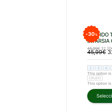
El
El
p
precio
or
origin
30
VESTIDO 
%
er
era:
4
INTARSIA
45,99
45,99
€
32,20
45,99
€
3
2
3
4
This option is
CRUDO
This option is
Selecc