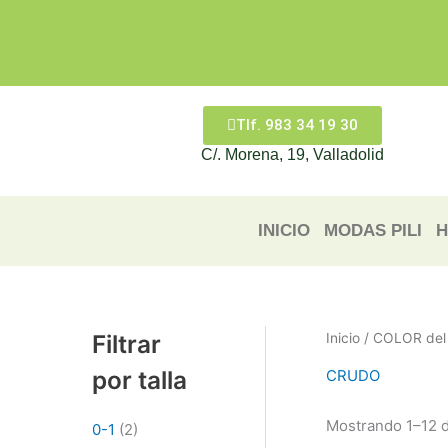
Ir
al
contenido
Tlf. 983 34 19 30
C/. Morena, 19, Valladolid
INICIO
MODAS PILI
H
Filtrar
Inicio
/ COLOR del
por talla
CRUDO
Mostrando 1–12 d
0-1
(2)