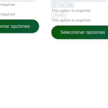
 required
S
XL
XS
This option is required
 required
CRUDO
This option is required
ionar opciones
Seleccionar opciones