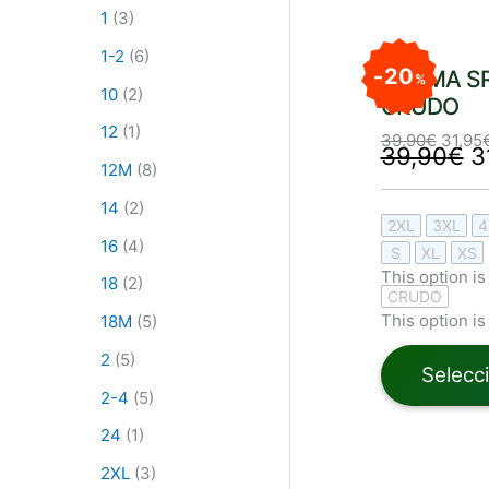
1
(3)
El
El
p
1-2
(6)
precio
or
origin
20
PIJAMA S
%
e
era:
10
(2)
3
CRUDO
39,90
12
(1)
39,90
€
31,95
39,90
€
3
12M
(8)
14
(2)
2XL
3XL
4
16
(4)
S
XL
XS
This option is
18
(2)
CRUDO
This option is
18M
(5)
2
(5)
Selecc
2-4
(5)
24
(1)
2XL
(3)