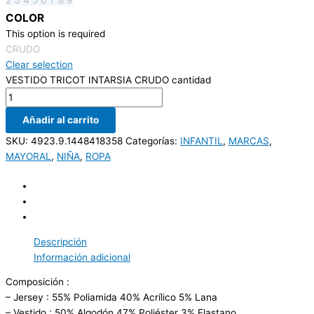
COLOR
This option is required
CRUDO
Clear selection
VESTIDO TRICOT INTARSIA CRUDO cantidad
Añadir al carrito
SKU:
4923.9.1448418358
Categorías:
INFANTIL
,
MARCAS
,
MAYORAL
,
NIÑA
,
ROPA
Descripción
Información adicional
Composición :
– Jersey : 55% Poliamida 40% Acrílico 5% Lana
– Vestido : 50% Algodón 47% Poliéster 3% Elastano