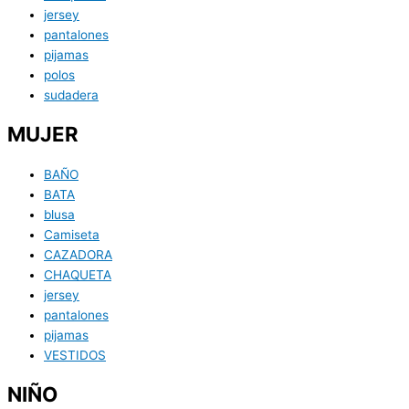
jersey
pantalones
pijamas
polos
sudadera
MUJER
BAÑO
BATA
blusa
Camiseta
CAZADORA
CHAQUETA
jersey
pantalones
pijamas
VESTIDOS
NIÑO