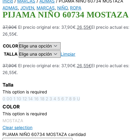
Inicio
/
MARCAS
/
ADMAS
/ PIJAMA NIÑO 60734 MOSTAZA
ADMAS
,
JOVEN
,
MARCAS
,
NIÑO
,
ROPA
PIJAMA NIÑO 60734 MOSTAZA
37,90
€
El precio original era: 37,90€.
26,55
€
El precio actual es:
26,55€.
COLOR
TALLA
Limpiar
37,90
€
El precio original era: 37,90€.
26,55
€
El precio actual es:
26,55€.
Talla
This option is required
0
00
1
10
12
14
16
18
2
3
4
5
6
7
8
9
U
COLOR
This option is required
MOSTAZA
Clear selection
PIJAMA NIÑO 60734 MOSTAZA cantidad