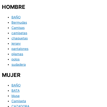
HOMBRE
BAÑO
Bermudas
Camisas
camisetas
chaquetas
jersey
pantalones
pijamas
polos
sudadera
MUJER
BAÑO
BATA
blusa
Camiseta
CAZADORA