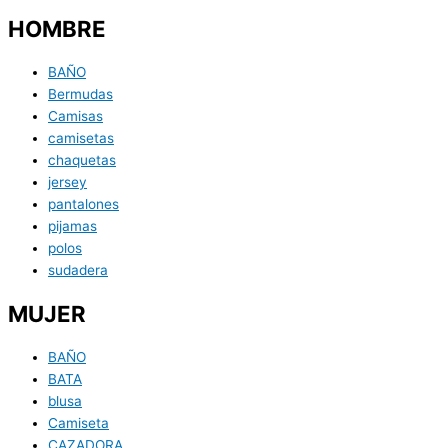
HOMBRE
BAÑO
Bermudas
Camisas
camisetas
chaquetas
jersey
pantalones
pijamas
polos
sudadera
MUJER
BAÑO
BATA
blusa
Camiseta
CAZADORA