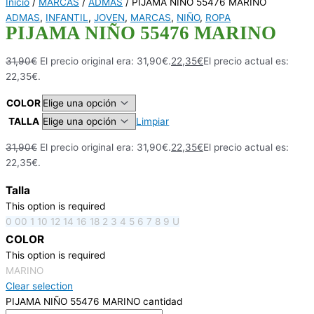
Inicio
/
MARCAS
/
ADMAS
/ PIJAMA NIÑO 55476 MARINO
ADMAS
,
INFANTIL
,
JOVEN
,
MARCAS
,
NIÑO
,
ROPA
PIJAMA NIÑO 55476 MARINO
31,90
€
El precio original era: 31,90€.
22,35
€
El precio actual es:
22,35€.
COLOR
TALLA
Limpiar
31,90
€
El precio original era: 31,90€.
22,35
€
El precio actual es:
22,35€.
Talla
This option is required
0
00
1
10
12
14
16
18
2
3
4
5
6
7
8
9
U
COLOR
This option is required
MARINO
Clear selection
PIJAMA NIÑO 55476 MARINO cantidad