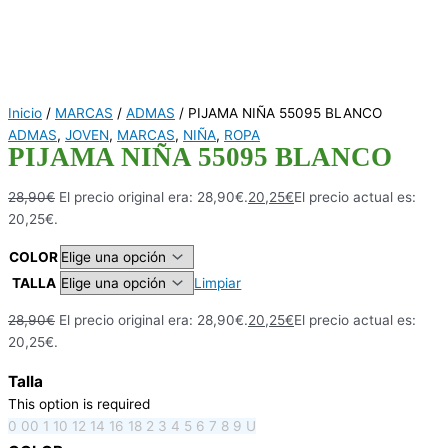
Inicio
/
MARCAS
/
ADMAS
/ PIJAMA NIÑA 55095 BLANCO
ADMAS
,
JOVEN
,
MARCAS
,
NIÑA
,
ROPA
PIJAMA NIÑA 55095 BLANCO
28,90
€
El precio original era: 28,90€.
20,25
€
El precio actual es:
20,25€.
COLOR
TALLA
Limpiar
28,90
€
El precio original era: 28,90€.
20,25
€
El precio actual es:
20,25€.
Talla
This option is required
0
00
1
10
12
14
16
18
2
3
4
5
6
7
8
9
U