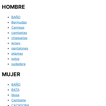
HOMBRE
BAÑO
Bermudas
Camisas
camisetas
chaquetas
jersey
pantalones
pijamas
polos
sudadera
MUJER
BAÑO
BATA
blusa
Camiseta
CAZADORA