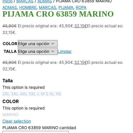
Inicio
/
MARCAS
/
ADMAS
/ PIJAMA CRO 63859 MARINO
ADMAS
,
HOMBRE
,
MARCAS
,
PIJAMA
,
ROPA
PIJAMA CRO 63859 MARINO
45,90
€
El precio original era: 45,90€.
32,15
€
El precio actual es:
32,15€.
COLOR
TALLA
Limpiar
45,90
€
El precio original era: 45,90€.
32,15
€
El precio actual es:
32,15€.
Talla
This option is required
2XL
3XL
4XL
5XL
L
M
S
XL
XS
COLOR
This option is required
MARINO
Clear selection
PIJAMA CRO 63859 MARINO cantidad