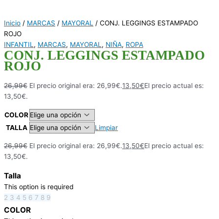
Inicio
/
MARCAS
/
MAYORAL
/ CONJ. LEGGINGS ESTAMPADO
ROJO
INFANTIL
,
MARCAS
,
MAYORAL
,
NIÑA
,
ROPA
CONJ. LEGGINGS ESTAMPADO
ROJO
26,99
€
El precio original era: 26,99€.
13,50
€
El precio actual es:
13,50€.
COLOR
TALLA
Limpiar
26,99
€
El precio original era: 26,99€.
13,50
€
El precio actual es:
13,50€.
Talla
This option is required
2
3
4
5
6
7
8
9
COLOR