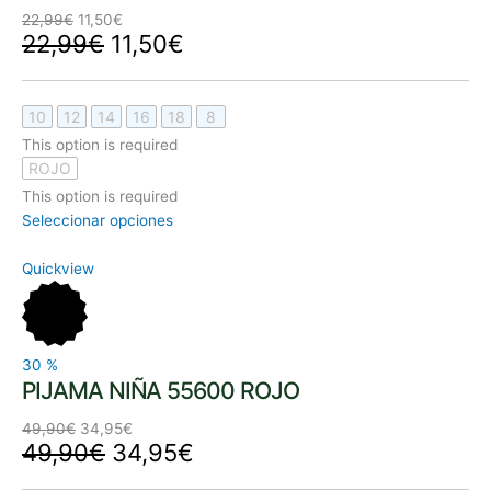
22,99
€
11,50
€
22,99
€
11,50
€
10
12
14
16
18
8
This option is required
ROJO
This option is required
Seleccionar opciones
Quickview
30
%
PIJAMA NIÑA 55600 ROJO
49,90
€
34,95
€
49,90
€
34,95
€