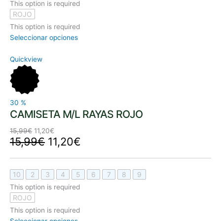
This option is required
ROJO
This option is required
Seleccionar opciones
Quickview
30
%
CAMISETA M/L RAYAS ROJO
15,99
€
11,20
€
15,99
€
11,20
€
10
2
3
4
5
6
7
8
9
This option is required
ROJO
This option is required