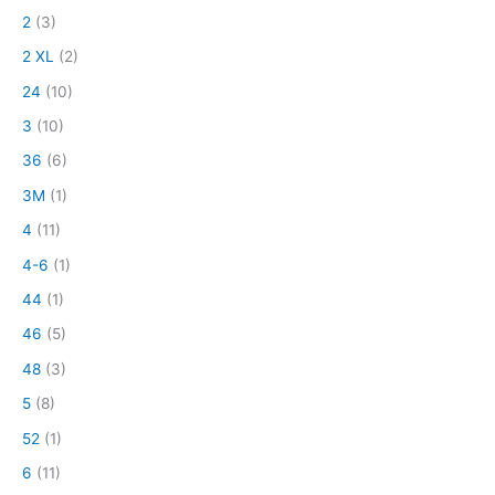
2
(3)
2 XL
(2)
24
(10)
3
(10)
36
(6)
3M
(1)
4
(11)
4-6
(1)
44
(1)
46
(5)
48
(3)
5
(8)
52
(1)
6
(11)