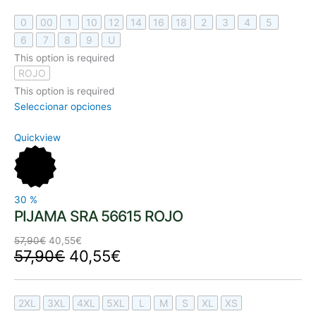
0
00
1
10
12
14
16
18
2
3
4
5
6
7
8
9
U
This option is required
ROJO
This option is required
Seleccionar opciones
Quickview
30
%
PIJAMA SRA 56615 ROJO
57,90
€
40,55
€
57,90
€
40,55
€
2XL
3XL
4XL
5XL
L
M
S
XL
XS