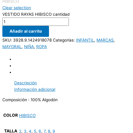
HIBISCO
Clear selection
VESTIDO RAYAS HIBISCO cantidad
Añadir al carrito
SKU:
3928.9.1424918078
Categorías:
INFANTIL
,
MARCAS
,
MAYORAL
,
NIÑA
,
ROPA
Descripción
Información adicional
Composición : 100% Algodón
COLOR
HIBISCO
TALLA
2
,
3
,
4
,
5
,
6
,
7
,
8
,
9