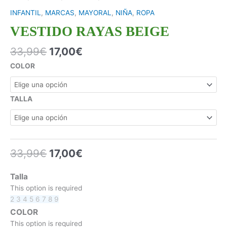
INFANTIL
,
MARCAS
,
MAYORAL
,
NIÑA
,
ROPA
VESTIDO RAYAS BEIGE
33,99
€
17,00
€
COLOR
TALLA
33,99
€
17,00
€
Talla
This option is required
2
3
4
5
6
7
8
9
COLOR
This option is required