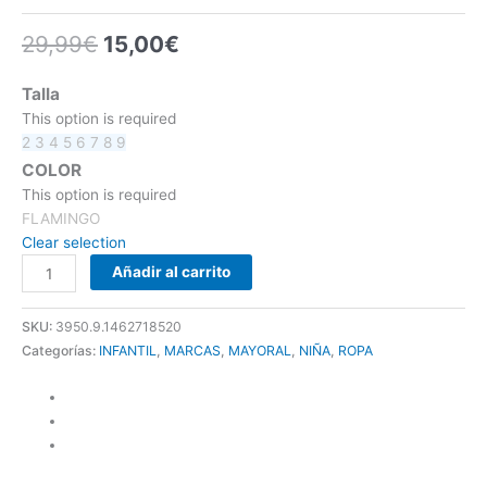
29,99
€
15,00
€
Talla
This option is required
2
3
4
5
6
7
8
9
COLOR
This option is required
FLAMINGO
Clear selection
Añadir al carrito
SKU:
3950.9.1462718520
Categorías:
INFANTIL
,
MARCAS
,
MAYORAL
,
NIÑA
,
ROPA