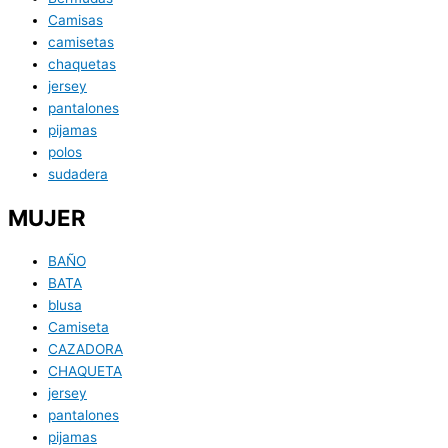
Camisas
camisetas
chaquetas
jersey
pantalones
pijamas
polos
sudadera
MUJER
BAÑO
BATA
blusa
Camiseta
CAZADORA
CHAQUETA
jersey
pantalones
pijamas