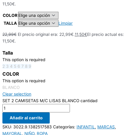
11,50€.
COLOR
TALLA
Limpiar
22,99
€
El precio original era: 22,99€.
11,50
€
El precio actual es:
11,50€.
Talla
This option is required
2
3
4
5
6
7
8
9
COLOR
This option is required
BLANCO
Clear selection
SET 2 CAMISETAS M/C LISAS BLANCO cantidad
Añadir al carrito
SKU:
3022.9.1382517583
Categorías:
INFANTIL
,
MARCAS
,
MAYORAL
,
NIÑO
,
ROPA