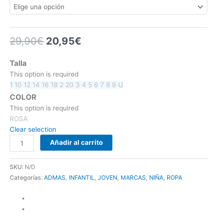
29,90
€
20,95
€
Talla
This option is required
1
10
12
14
16
18
2
20
3
4
5
6
7
8
9
U
COLOR
This option is required
ROSA
Clear selection
Añadir al carrito
SKU:
N/D
Categorías:
ADMAS
,
INFANTIL
,
JOVEN
,
MARCAS
,
NIÑA
,
ROPA