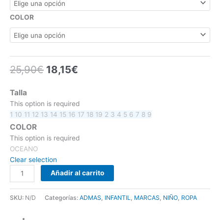
COLOR
25,90
€
18,15
€
Talla
This option is required
1
10
11
12
13
14
15
16
17
18
19
2
3
4
5
6
7
8
9
COLOR
This option is required
OCEANO
Clear selection
Añadir al carrito
SKU:
N/D
Categorías:
ADMAS
,
INFANTIL
,
MARCAS
,
NIÑO
,
ROPA