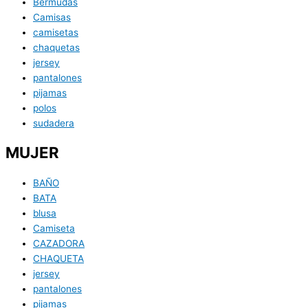
Bermudas
Camisas
camisetas
chaquetas
jersey
pantalones
pijamas
polos
sudadera
MUJER
BAÑO
BATA
blusa
Camiseta
CAZADORA
CHAQUETA
jersey
pantalones
pijamas