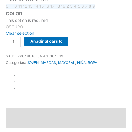
0
1
10
11
12
13
14
15
16
17
18
19
2
3
4
5
6
7
8
9
COLOR
This option is required
OSCURO
Clear selection
Añadir al carrito
SKU:
TRK6480101JA.9.35164139
Categorías:
JOVEN
,
MARCAS
,
MAYORAL
,
NIÑA
,
ROPA
Descripción
Información adicional