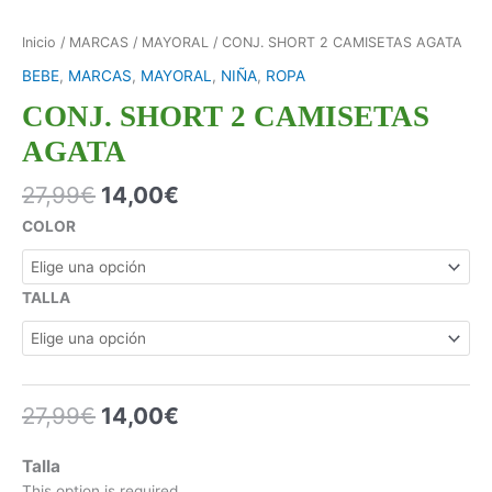
Inicio
/
MARCAS
/
MAYORAL
/ CONJ. SHORT 2 CAMISETAS AGATA
BEBE
,
MARCAS
,
MAYORAL
,
NIÑA
,
ROPA
CONJ. SHORT 2 CAMISETAS
AGATA
27,99
€
14,00
€
COLOR
TALLA
27,99
€
14,00
€
Talla
This option is required