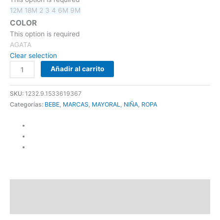
12M
18M
2
3
4
6M
9M
COLOR
This option is required
AGATA
Clear selection
Añadir al carrito
SKU:
1232.9.1533619367
Categorías:
BEBE
,
MARCAS
,
MAYORAL
,
NIÑA
,
ROPA
Descripción
Información adicional