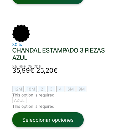
El
El
El
El
precio
precio
precio
precio
original
actual
original
actual
era:
es:
era:
es:
35,99€.
25,20€.
35,99€.
25,20€.
30
%
CHANDAL ESTAMPADO 3 PIEZAS
AZUL
35,99
€
25,20
€
35,99
€
25,20
€
12M
18M
2
3
4
6M
9M
This option is required
AZUL
This option is required
Seleccionar opciones