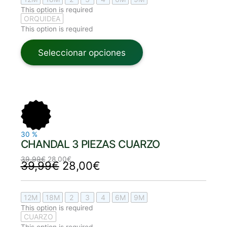
This option is required
ORQUIDEA
This option is required
Seleccionar opciones
El
El
El
El
precio
precio
precio
precio
original
actual
original
actual
era:
es:
era:
es:
39,99€.
28,00€.
39,99€.
28,00€.
30
%
CHANDAL 3 PIEZAS CUARZO
39,99
€
28,00
€
39,99
€
28,00
€
12M
18M
2
3
4
6M
9M
This option is required
CUARZO
This option is required