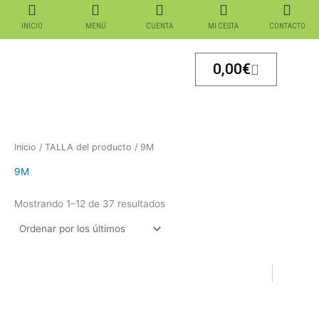
Ordenado
Ir
por
los
al
INICIO
MENÚ
CUENTA
MI CESTA
CONTACTO
últimos
contenido
Carrito
0,00
€
Inicio
/ TALLA del producto / 9M
9M
Mostrando 1–12 de 37 resultados
El
El
El
El