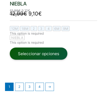
NIEBLA
12,99
€
9,10
€
12,99
€
9,10
€
12M
18M
2
3
4
6M
9M
This option is required
NIEBLA
This option is required
Seleccionar opciones
1
2
3
4
→