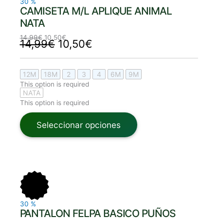
30
%
CAMISETA M/L APLIQUE ANIMAL
NATA
14,99
€
10,50
€
14,99
€
10,50
€
12M
18M
2
3
4
6M
9M
This option is required
NATA
This option is required
Seleccionar opciones
El
El
El
El
precio
precio
precio
precio
original
actual
original
actual
era:
es:
era:
es:
12,99€.
9,10€.
12,99€.
9,10€.
30
%
PANTALON FELPA BASICO PUÑOS