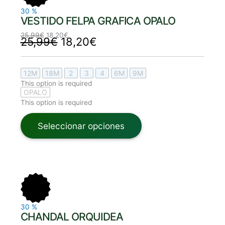
30
%
VESTIDO FELPA GRAFICA OPALO
25,99
€
18,20
€
25,99
€
18,20
€
12M
18M
2
3
4
6M
9M
This option is required
OPALO
This option is required
Seleccionar opciones
El
El
El
El
precio
precio
precio
precio
original
actual
original
actual
era:
es:
era:
es:
32,99€.
23,10€.
32,99€.
23,10€.
30
%
CHANDAL ORQUIDEA