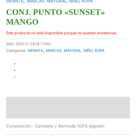
INFANTIL
,
MARCAS
,
MAYORAL
,
NIÑO
,
ROPA
CONJ. PUNTO «SUNSET»
MANGO
Este producto no está disponible porque no quedan existencias.
SKU:
3681.9.1383817596
Categorías:
INFANTIL
,
MARCAS
,
MAYORAL
,
NIÑO
,
ROPA
Descripción
Información adicional
Composición : Camiseta y Bermuda 100% algodón