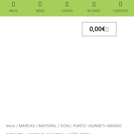
Ir
al
INICIO
MENÚ
CUENTA
MI CESTA
CONTACTO
contenido
Carrito
0,00
€
Inicio
/
MARCAS
/
MAYORAL
/ CONJ. PUNTO «SUNSET» MANGO