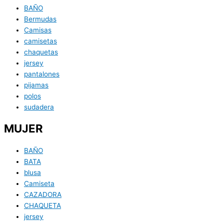
BAÑO
Bermudas
Camisas
camisetas
chaquetas
jersey
pantalones
pijamas
polos
sudadera
MUJER
BAÑO
BATA
blusa
Camiseta
CAZADORA
CHAQUETA
jersey