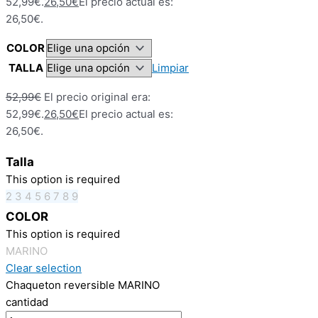
52,99€.
26,50
€
El precio actual es:
26,50€.
COLOR
TALLA
Limpiar
52,99
€
El precio original era:
52,99€.
26,50
€
El precio actual es:
26,50€.
Talla
This option is required
2
3
4
5
6
7
8
9
COLOR
This option is required
MARINO
Clear selection
Chaqueton reversible MARINO
cantidad