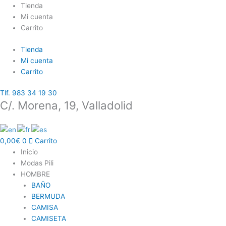
Ir
CHALECO
El
El
El
El
Tienda
al
TRICOT
precio
precio
precio
precio
Mi cuenta
contenido
NUDE
original
original
actual
actual
Carrito
cantidad
era:
era:
es:
es:
Tienda
37,99€.
37,99€.
26,60€.
26,60€.
Mi cuenta
Carrito
Tlf. 983 34 19 30
C/. Morena, 19, Valladolid
0,00
€
0
Carrito
Inicio
Modas Pili
HOMBRE
BAÑO
BERMUDA
CAMISA
CAMISETA