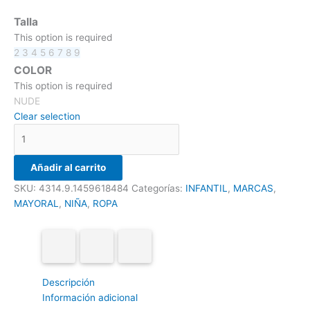
Talla
This option is required
2
3
4
5
6
7
8
9
COLOR
This option is required
NUDE
Clear selection
Añadir al carrito
SKU:
4314.9.1459618484
Categorías:
INFANTIL
,
MARCAS
,
MAYORAL
,
NIÑA
,
ROPA
Descripción
Información adicional