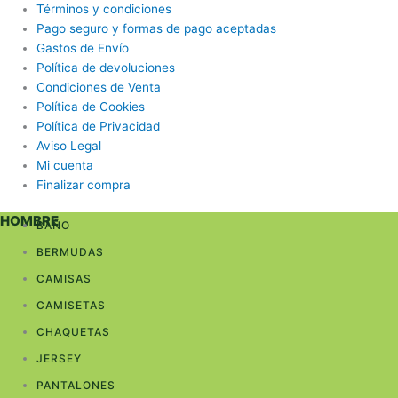
Términos y condiciones
Pago seguro y formas de pago aceptadas
Gastos de Envío
Política de devoluciones
Condiciones de Venta
Política de Cookies
Política de Privacidad
Aviso Legal
Mi cuenta
Finalizar compra
HOMBRE
BAÑO
BERMUDAS
CAMISAS
CAMISETAS
CHAQUETAS
JERSEY
PANTALONES