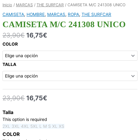
Inicio
/
MARCAS
/
THE SURFCAR
/ CAMISETA M/C 241308 UNICO
CAMISETA
,
HOMBRE
,
MARCAS
,
ROPA
,
THE SURFCAR
CAMISETA M/C 241308 UNICO
23,90
€
16,75
€
COLOR
TALLA
23,90
€
16,75
€
Talla
This option is required
2XL
3XL
4XL
5XL
L
M
S
XL
XS
COLOR