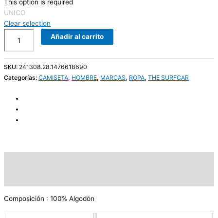
This option is required
UNICO
Clear selection
Añadir al carrito
SKU:
241308.28.1476618690
Categorías:
CAMISETA
,
HOMBRE
,
MARCAS
,
ROPA
,
THE SURFCAR
Descripción
Información adicional
Composición : 100% Algodón