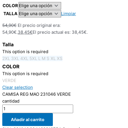
COLOR
TALLA
Limpiar
54,90
€
El precio original era:
54,90€.
38,45
€
El precio actual es: 38,45€.
Talla
This option is required
2XL
3XL
4XL
5XL
L
M
S
XL
XS
COLOR
This option is required
VERDE
Clear selection
CAMISA REG MAO 231046 VERDE
cantidad
Añadir al carrito