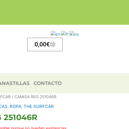
Carrito
0,00
€
ANASTILLAS
CONTACTO
RFCAR
/ CAMISA REG 251046R
CAS
,
ROPA
,
THE SURFCAR
 251046R
onible porque no quedan existencias.