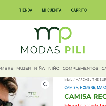
TIENDA
MI CUENTA
CARRITO
OMBRE
MUJER
NIÑA
NIÑO
COMPLEMENTOS
C
Inicio
/
MARCAS
/
THE SU
CAMISA
,
HOMBRE
,
MAR
CAMISA REG
Este producto no está disp