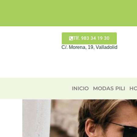
Ir
al
contenido
Tlf. 983 34 19 30
C/. Morena, 19, Valladolid
INICIO
MODAS PILI
H