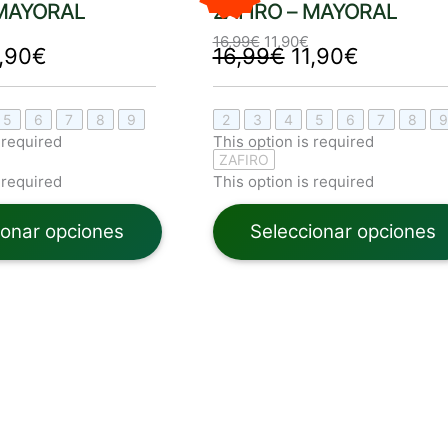
,99€.
11,90€.
16,99€.
11,90€.
 MAYORAL
ZAFIRO – MAYORAL
.
11,90€.
16,99€.
11,90€.
16,99
€
11,90
€
,90
€
16,99
€
11,90
€
5
6
7
8
9
2
3
4
5
6
7
8
9
 required
This option is required
ZAFIRO
 required
This option is required
ionar opciones
Seleccionar opciones