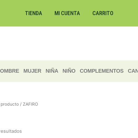
Ordenado
por
los
TIENDA
MI CUENTA
CARRITO
últimos
OMBRE
MUJER
NIÑA
NIÑO
COMPLEMENTOS
CAN
producto / ZAFIRO
resultados