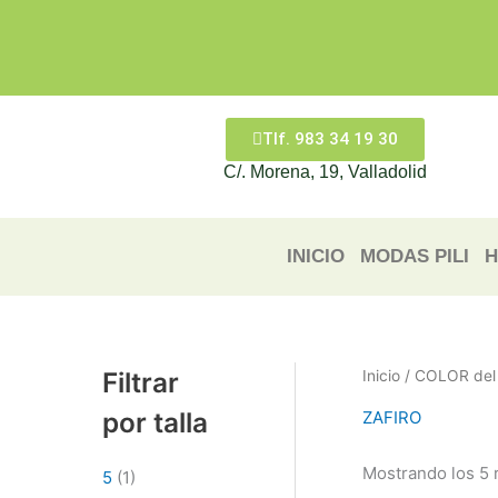
Ir
al
contenido
Tlf. 983 34 19 30
C/. Morena, 19, Valladolid
INICIO
MODAS PILI
H
Filtrar
Inicio
/ COLOR del 
por talla
ZAFIRO
Mostrando los 5 
5
(1)