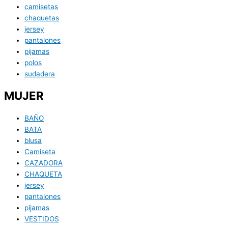
camisetas
chaquetas
jersey
pantalones
pijamas
polos
sudadera
MUJER
BAÑO
BATA
blusa
Camiseta
CAZADORA
CHAQUETA
jersey
pantalones
pijamas
VESTIDOS