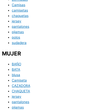
Camisas
camisetas
chaquetas
jersey
pantalones
pijamas
polos
sudadera
MUJER
BAÑO
BATA
blusa
Camiseta
CAZADORA
CHAQUETA
jersey
pantalones
pijamas