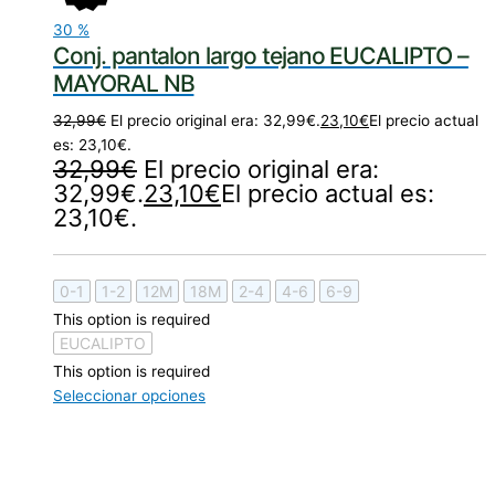
30
%
Conj. pantalon largo tejano EUCALIPTO –
MAYORAL NB
32,99
€
El precio original era: 32,99€.
23,10
€
El precio actual
es: 23,10€.
32,99
€
El precio original era:
32,99€.
23,10
€
El precio actual es:
23,10€.
0-1
1-2
12M
18M
2-4
4-6
6-9
This option is required
EUCALIPTO
This option is required
Seleccionar opciones