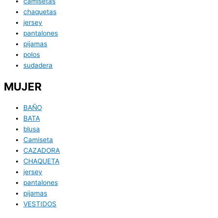
camisetas
chaquetas
jersey
pantalones
pijamas
polos
sudadera
MUJER
BAÑO
BATA
blusa
Camiseta
CAZADORA
CHAQUETA
jersey
pantalones
pijamas
VESTIDOS